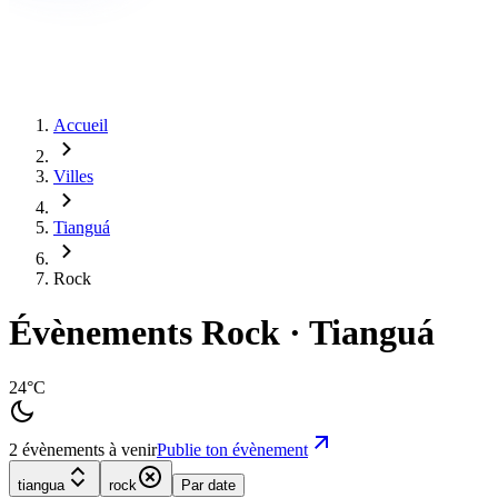
Accueil
Villes
Tianguá
Rock
Évènements Rock · Tianguá
24°C
2 évènements à venir
Publie ton évènement
tiangua
rock
Par date