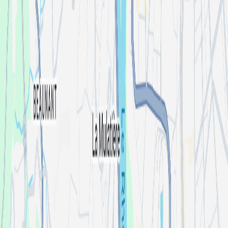
Aix-Marseille
Lyon
Toulouse
Montpellier
Voir tout
Organisateurs
Mia Mao
Kilomètre25
PHANTOM
La Clairière
R2 LE ROOFTOP
Voir tout
Festivals
La Route du Rock Été 2026 - Le Fort de Saint-Père
LE JARDIN ELECTRONIQUE 2026
Brunch Electronik Lyon 2026
Électrolapse Festival 2026 - 6ème édition
GÄRTEN ON THE BEACH FESTIVAL | 8-9 AOÛT 2026
Voir tout