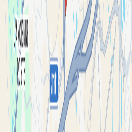
ᖴᒪO ᗰᗩᔕᔕET