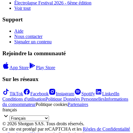
Électrolapse Festival 2026 - 6ème édition
Voir tout
Support
Aide
Nous contacter
Signaler un contenu
Rejoindre la communauté
App Store
Play Store
Sur les réseaux
TikTok
Facebook
Instagram
Spotify
LinkedIn
Conditions d'utilisation
Politique Données Personnelles
Informations
du consommateur
Politique cookies
Partenaires
français
© 2026 Shotgun SAS. Tous droits réservés.
Ce site est protégé par reCAPTCHA et les
Règles de Confidentialité