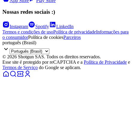
App Store
Play Store
Nossas redes sociais :)
Instagram
Spotify
LinkedIn
Termos e condições de uso
Política de privacidade
Informações para
o consumidor
Política de cookies
Parceiros
português (Brasil)
© 2026 Shotgun SAS. Todos os direitos reservados.
Esse site é protegido por reCAPTCHA e a
Política de Privacidade
e
Termos de Serviço
do Google se aplicam.