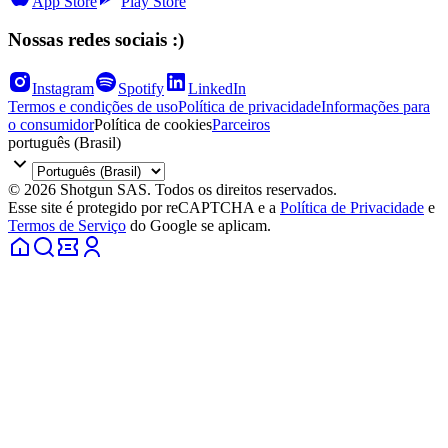
App Store
Play Store
Nossas redes sociais :)
Instagram
Spotify
LinkedIn
Termos e condições de uso
Política de privacidade
Informações para
o consumidor
Política de cookies
Parceiros
português (Brasil)
© 2026 Shotgun SAS. Todos os direitos reservados.
Esse site é protegido por reCAPTCHA e a
Política de Privacidade
e
Termos de Serviço
do Google se aplicam.