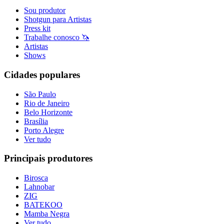
Sou produtor
Shotgun para Artistas
Press kit
Trabalhe conosco 🦄
Artistas
Shows
Cidades populares
São Paulo
Rio de Janeiro
Belo Horizonte
Brasília
Porto Alegre
Ver tudo
Principais produtores
Birosca
Lahnobar
ZIG
BATEKOO
Mamba Negra
Ver tudo