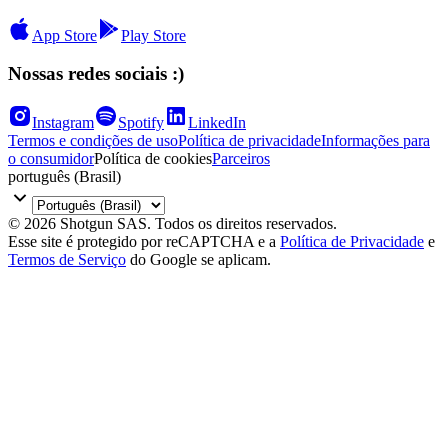
App Store
Play Store
Nossas redes sociais :)
Instagram
Spotify
LinkedIn
Termos e condições de uso
Política de privacidade
Informações para
o consumidor
Política de cookies
Parceiros
português (Brasil)
© 2026 Shotgun SAS. Todos os direitos reservados.
Esse site é protegido por reCAPTCHA e a
Política de Privacidade
e
Termos de Serviço
do Google se aplicam.