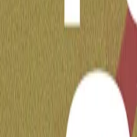
LE BATEAU PHARE
Ghettotech
House
Baile Funk
Ponto Cego Zona Baile
sáb., 27 de jun. de 2026
LE BATEAU PHARE
Electronica
Baile Funk
Ponto Cego No Trauma: Noites De Funk
sáb., 28 de mar. de 2026
TRAUMA
Ver mais
Tocaram aqui