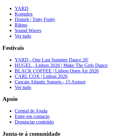
YARD
Komplex
Disturb | Tutty Frutty
Riktus
Sound Waves
Ver tudo
Festivais
YARD - One Last Summer Dance 26'
HUGEL - Lisbon 2026 | Make The Girls Dance
BLACK COFFEE | Lisbon Open Air 2026
CARL COX | Lisbon 2026
Cascais Atlantic Sunsets - 15 August
Ver tudo
Apoio
Central de Ajuda
Entre em contacto
Denunciar conteúdo
Junta-te à comunidade