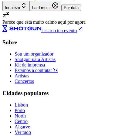
fortaleza
hard-music
Por data
Parece que está muito calmo aqui por agora
Listar o teu evento
Sobre
Sou um organizador
Shotgun para Artistas
Kit de imprensa
Estamos a contratar 🦄
Artistas
Concertos
Cidades populares
Lisbon
Porto
North
Centro
Algarve
Ver tudo