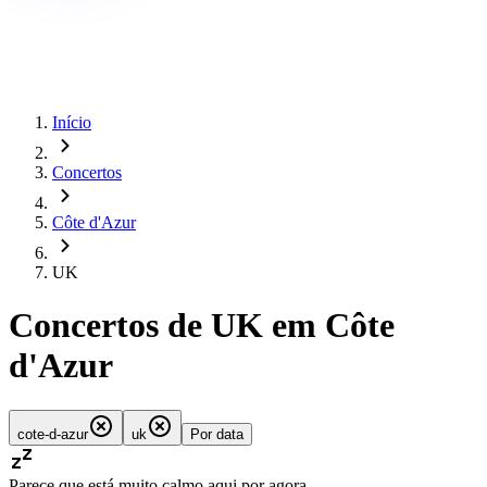
Início
Concertos
Côte d'Azur
UK
Concertos de UK em Côte
d'Azur
cote-d-azur
uk
Por data
Parece que está muito calmo aqui por agora