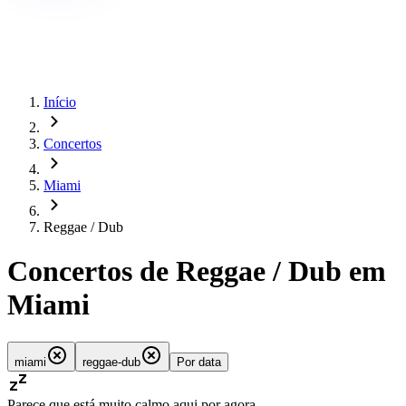
Início
Concertos
Miami
Reggae / Dub
Concertos de Reggae / Dub em
Miami
miami
reggae-dub
Por data
Parece que está muito calmo aqui por agora