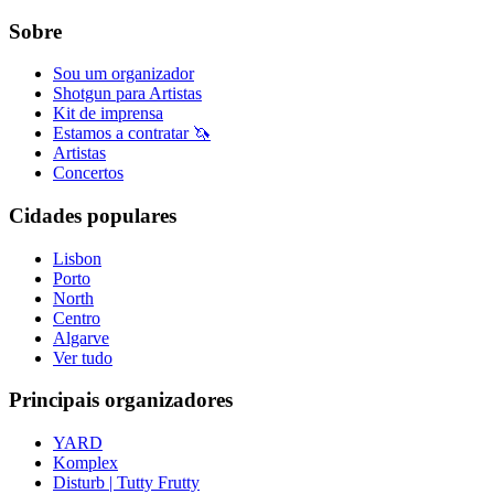
Sobre
Sou um organizador
Shotgun para Artistas
Kit de imprensa
Estamos a contratar 🦄
Artistas
Concertos
Cidades populares
Lisbon
Porto
North
Centro
Algarve
Ver tudo
Principais organizadores
YARD
Komplex
Disturb | Tutty Frutty