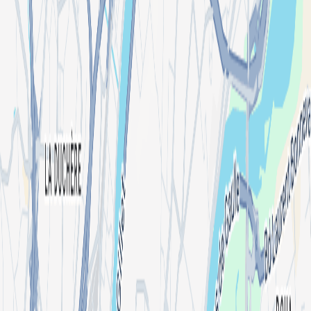
Aconteceu em
sáb 17 jan
LA PENTE
14 Montée des Carmélites, 69001 Lyon, France
Bilhetes
Descrição
EQUINOXE présente VINYL ONLY SESSION
Bienvenu.e dans
cet événement dédié aux vinyles ! Au programme :
L'APREM :
👉
Une masterclass sur le fonctionnement des platines vinyl pour
comprendre tous leurs secrets ! Gérer vos poids, entretenir choisir
vos cellules, entretien... Que de bonnes astuces pour être le meilleur
ami de votre matoss
👉 Un atelier d'initiation au mix sur platines
vinyles pour s'essayer et s'entrainer avec vos vinyls ou une selecta
sur place.
👉 Un pop up store avec les créations de la talentueuses
Zoé Chavanne (
https://www.instagram.com/zoe.chavanne/
)
LE
SOIR :
👉 Et évidemment, on conclut cette journée en dansant sur
les des DJ Sets de nos invités
LINE UP
Callbacksami b2b Byche
👉
https://www.instagram.com/callbacksami/
👉