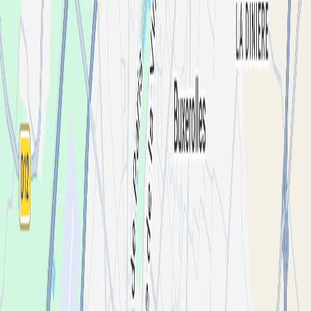
Aconteceu em
sáb 23 mai
4 Place Charles de Gaulle, 86000 Poitiers, France
53
tem interesse
Bilhetes
Descrição
Hello !
On vous donne rdv le samedi 23 mai 2026 !
15:00 → 00:00
Poitiers, Au bar le WC
Entrée libre, événement gratuit
Line up :
15h
- 17h : Yang Park - Hardhouse
17h - 18h : Ash
18h - 19h30 :
Sndtrrst - Sctrictly jungle
19h30 - 20h30 : Seth - Acid
20h30 -
21h30 : Seyo - Hardtechno - Hardcore
21h30 - 23h : CTRL8 -
Neorave - Hardreverse
23h - 0h : Mørty - Gabber - Indus
DJ sets en
extérieur pour profiter du beau temps Du début d'après-midi jusqu'à
la nuit, une sélection qui passe par le neurofunk, la hardtechno, la
hardcore, l'acid, la neorave et la jungle.
Pas de détour, juste du son et
des verres.
Lineup