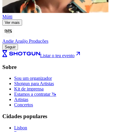
Mútti
Ver mais
Andie Araújo Produções
Seguir
Listar o teu evento
Sobre
Sou um organizador
Shotgun para Artistas
Kit de imprensa
Estamos a contratar 🦄
Artistas
Concertos
Cidades populares
Lisbon