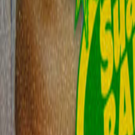
04/09: Emopalooza Especial 10 Anos!
Birosca do Conic
sexta, 4/09
|
23:00
30,00 R$
Rock
Hard Rock
05/09: Conclave Mtv Eras
Birosca do Conic
sábado, 5/09
|
22:00
20,00 R$
26/09: Garoto Confessions
Birosca do Conic
sábado, 26/09
|
23:00
50,00 R$
Eventos passados