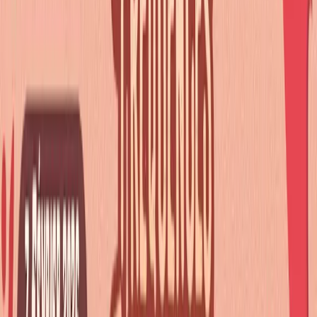
Iᗪᗩᗯᗩ / ᖇᗩᔕOᕼᗰ