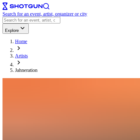
Search for an event, artist, organizer or city
Explore
Home
Artists
Jahneration