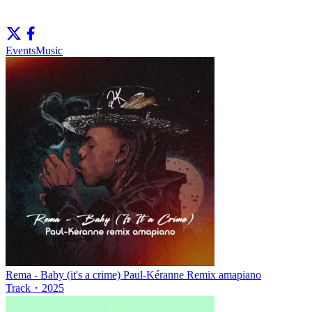
Events
Music
Rema - Baby (it's a crime) Paul-Kéranne Remix amapiano
Track
・
2025