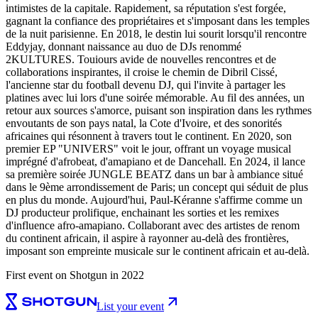
intimistes de la capitale. Rapidement, sa réputation s'est forgée,
gagnant la confiance des propriétaires et s'imposant dans les temples
de la nuit parisienne. En 2018, le destin lui sourit lorsqu'il rencontre
Eddyjay, donnant naissance au duo de DJs renommé
2KULTURES. Touiours avide de nouvelles rencontres et de
collaborations inspirantes, il croise le chemin de Dibril Cissé,
l'ancienne star du football devenu DJ, qui l'invite à partager les
platines avec lui lors d'une soirée mémorable. Au fil des années, un
retour aux sources s'amorce, puisant son inspiration dans les rythmes
envoutants de son pays natal, la Cote d'Ivoire, et des sonorités
africaines qui résonnent à travers tout le continent. En 2020, son
premier EP "UNIVERS" voit le jour, offrant un voyage musical
imprégné d'afrobeat, d'amapiano et de Dancehall. En 2024, il lance
sa première soirée JUNGLE BEATZ dans un bar à ambiance situé
dans le 9ème arrondissement de Paris; un concept qui séduit de plus
en plus du monde. Aujourd'hui, Paul-Kéranne s'affirme comme un
DJ producteur prolifique, enchainant les sorties et les remixes
d'influence afro-amapiano. Collaborant avec des artistes de renom
du continent africain, il aspire à rayonner au-delà des frontières,
imposant son empreinte musicale sur le continent africain et au-delà.
First event on Shotgun in 2022
List your event