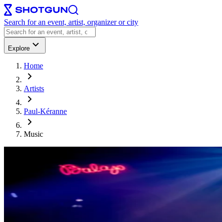
Search for an event, artist, organizer or city
Explore
Home
Artists
Paul-Kéranne
Music