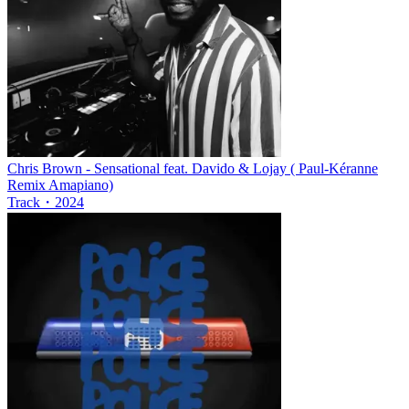
Chris Brown - Sensational feat. Davido & Lojay ( Paul-Kéranne
Remix Amapiano)
Track
・
2024