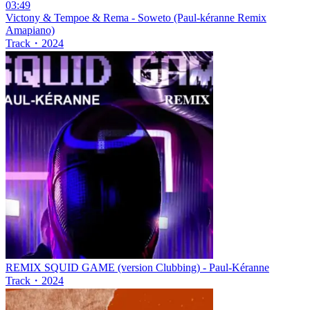
03:49
Victony & Tempoe & Rema - Soweto (Paul-kéranne Remix
Amapiano)
Track
・
2024
REMIX SQUID GAME (version Clubbing) - Paul-Kéranne
Track
・
2024