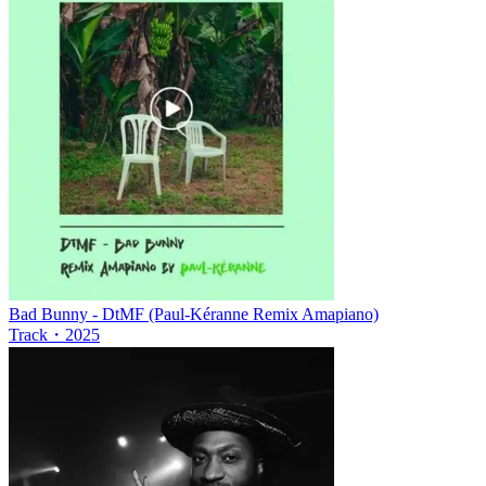
Bad Bunny - DtMF (Paul-Kéranne Remix Amapiano)
Track
・
2025