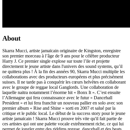
About
Skarra Mucci, artiste jamaïcain originaire de Kingston, enregistre
son premier morceau à l’âge de 9 ans pour le célèbre producteur
Harry J. Ce premier single explose sur toute l’ile et projette
directement le jeune artiste dans l'univers des sound systems, qu’il
ne quittera plus ! À la fin des années 90, Skarra Mucci multiplie les
collaborations avec des producteurs européens et plus précisément
suisses. Il ne tarde pas à conquérir les cœurs helvètes en collaborant
avec le groupe de reggae local Ganglords. Une collaboration de
laquelle naitra notamment l’énorme hit « Bonx It ». C’est ensuite
l’Allemagne qui fera connaissance avec le futur « Dancehall
President » et lui fera franchir un nouveau pallier en solo avec son
premier album « Rise and Shine » sorti en 2007 et salué par la
critique et le public local. Le début de la success story pour le jeune
artiste jamaïcain ! Skarra Mucci prouve très vite qu'il fait partie de
ces artistes qui ont une palette vocale extrêmement riche, ce qui lui
permet de jongler entre des riddims reggae, dancehall et des beats