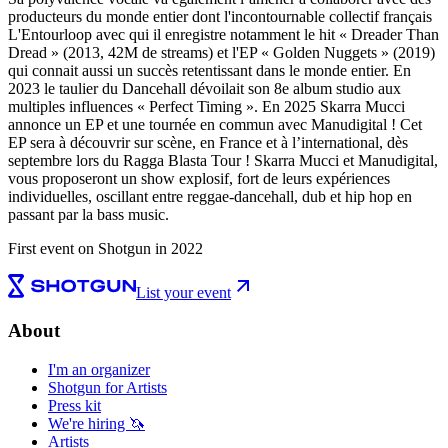
producteurs du monde entier dont l'incontournable collectif français
L'Entourloop avec qui il enregistre notamment le hit « Dreader Than
Dread » (2013, 42M de streams) et l'EP « Golden Nuggets » (2019)
qui connait aussi un succès retentissant dans le monde entier. En
2023 le taulier du Dancehall dévoilait son 8e album studio aux
multiples influences « Perfect Timing ». En 2025 Skarra Mucci
annonce un EP et une tournée en commun avec Manudigital ! Cet
EP sera à découvrir sur scène, en France et à l’international, dès
septembre lors du Ragga Blasta Tour ! Skarra Mucci et Manudigital,
vous proposeront un show explosif, fort de leurs expériences
individuelles, oscillant entre reggae-dancehall, dub et hip hop en
passant par la bass music.
First event on Shotgun in 2022
List your event
About
I'm an organizer
Shotgun for Artists
Press kit
We're hiring 🦄
Artists