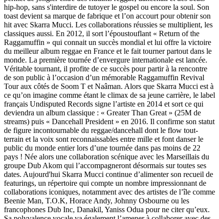
hip-hop, sans s'interdire de tutoyer le gospel ou encore la soul. Son
toast devient sa marque de fabrique et l’on accourt pour obtenir son
hit avec Skarra Mucci. Les collaborations réussies se multiplient, les
classiques aussi. En 2012, il sort l’époustouflant « Return of the
Raggamuffin » qui connait un succès mondial et lui offre la victoire
du meilleur album reggae en France et le fait tourner partout dans le
monde. La première tournée d’envergure internationale est lancée.
Véritable tournant, il profite de ce succès pour partir à la rencontre
de son public à l’occasion d’un mémorable Raggamuffin Revival
Tour aux côtés de Soom T et Naâman. Alors que Skarra Mucci est à
ce qu’on imagine comme étant le climax de sa jeune carrière, le label
français Undisputed Records signe l’artiste en 2014 et sort ce qui
deviendra un album classique : « Greater Than Great » (25M de
streams) puis « Dancehall President » en 2016. Il confirme son statut
de figure incontournable du reggae/dancehall dont le flow tout-
terrain et la voix sont reconnaissables entre mille et font danser le
public du monde entier lors d’une tournée dans pas moins de 22
pays ! Née alors une collaboration scénique avec les Marseillais du
groupe Dub Akom qui l’accompagneront désormais sur toutes ses
dates. Aujourd'hui Skarra Mucci continue d’alimenter son recueil de
featurings, un répertoire qui compte un nombre impressionnant de
collaborations iconiques, notamment avec des artistes de l’île comme
Beenie Man, T.O.K, Horace Andy, Johnny Osbourne ou les
francophones Dub Inc, Danakil, Yaniss Odua pour ne citer qu’eux.
Sa polyvalence vocale va également l’amener à collaborer avec des