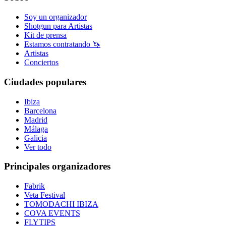
Soy un organizador
Shotgun para Artistas
Kit de prensa
Estamos contratando 🦄
Artistas
Conciertos
Ciudades populares
Ibiza
Barcelona
Madrid
Málaga
Galicia
Ver todo
Principales organizadores
Fabrik
Veta Festival
TOMODACHI IBIZA
COVA EVENTS
FLYTIPS