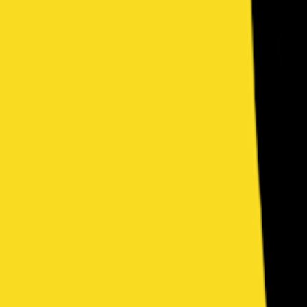
IRAQ
vie, 14 ago
|
22:00
20,00 BRL
Pop
sáb 15 ago
Bem Que Me Quis
Fazendinha
sáb, 15 ago
|
18:00
20,00 BRL
Disco
Rock
Pop Rock
+
2
Ver más
Artistas para ver en Recife