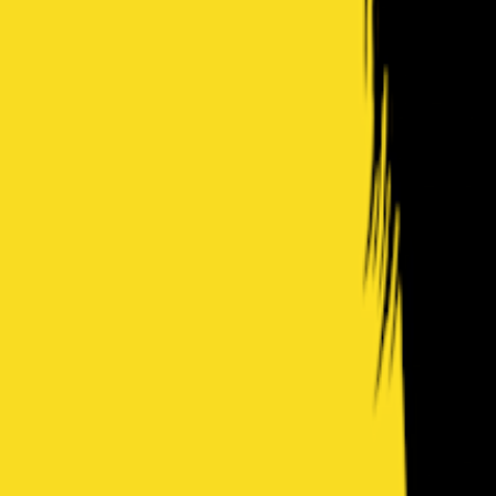
10,00 BRL
dom 9 ago
Caricatas Naite
Casa Bacurau
dom, 9 ago
|
19:00
10,00 BRL
vie 14 ago
Lieko Em Recife + Desconforme + Associação Dos Moradores
Darkside studio
vie, 14 ago
|
19:00
15,00 BRL
Indie Rock
Hard Rock
Pop Rock
Discodonna Danceteria - B-Day Madonna