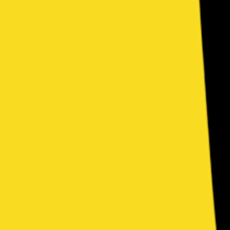
Luedji Luna
4 eventos