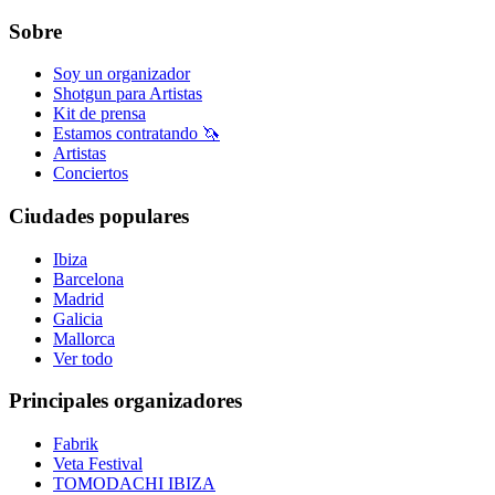
Sobre
Soy un organizador
Shotgun para Artistas
Kit de prensa
Estamos contratando 🦄
Artistas
Conciertos
Ciudades populares
Ibiza
Barcelona
Madrid
Galicia
Mallorca
Ver todo
Principales organizadores
Fabrik
Veta Festival
TOMODACHI IBIZA