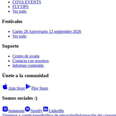
COVA EVENTS
FLYTIPS
Ver todo
Festivales
Garito 28 Aniversario 12 septiembre 2026
Ver todo
Soporte
Centro de ayuda
Contacta con nosotros
Informar contenido
Únete a la comunidad
App Store
Play Store
Somos sociales :)
Instagram
Spotify
LinkedIn
Términos y condiciones
Política de privacidad
Información del consum