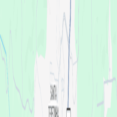
D-Nox
Organizado por
Cultive Club
1694 seguidores
2 eventos
Seguir
Localización
Cultive
Alameda Emílio Sartori, 400 - Borghetto, Garibaldi - RS,
95700-000, Brasil
Anuncia tu evento
Sobre