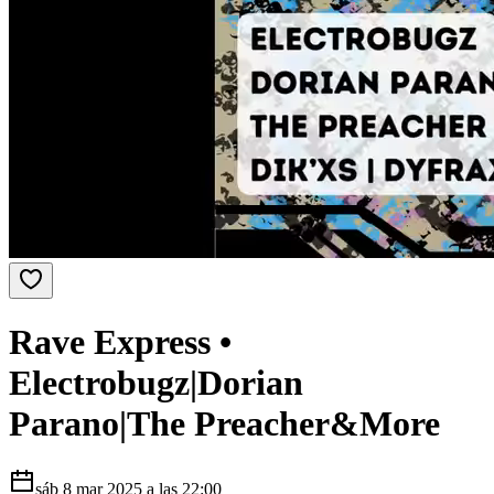
Rave Express •
Electrobugz|Dorian
Parano|The Preacher&More
sáb 8 mar 2025
a las
22:00