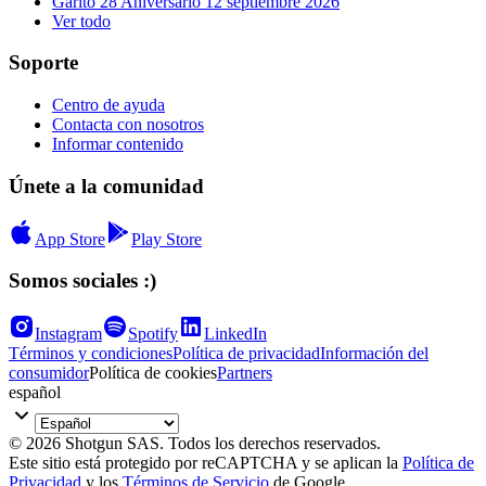
Garito 28 Aniversario 12 septiembre 2026
Ver todo
Soporte
Centro de ayuda
Contacta con nosotros
Informar contenido
Únete a la comunidad
App Store
Play Store
Somos sociales :)
Instagram
Spotify
LinkedIn
Términos y condiciones
Política de privacidad
Información del
consumidor
Política de cookies
Partners
español
© 2026 Shotgun SAS. Todos los derechos reservados.
Este sitio está protegido por reCAPTCHA y se aplican la
Política de
Privacidad
y los
Términos de Servicio
de Google.