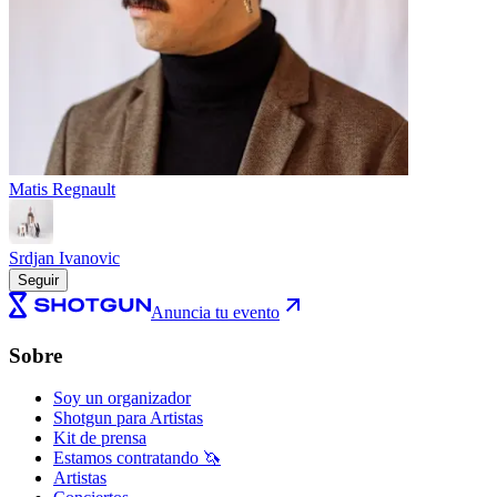
Matis Regnault
Srdjan Ivanovic
Seguir
Anuncia tu evento
Sobre
Soy un organizador
Shotgun para Artistas
Kit de prensa
Estamos contratando 🦄
Artistas