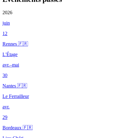
2026
juin
12
Rennes 🇫🇷
L'Étage
avr.–mai
30
Nantes 🇫🇷
Le Ferrailleur
avr.
29
Bordeaux 🇫🇷