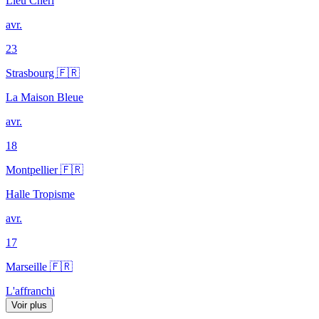
Lieu Chéri
avr.
23
Strasbourg 🇫🇷
La Maison Bleue
avr.
18
Montpellier 🇫🇷
Halle Tropisme
avr.
17
Marseille 🇫🇷
L'affranchi
Voir plus