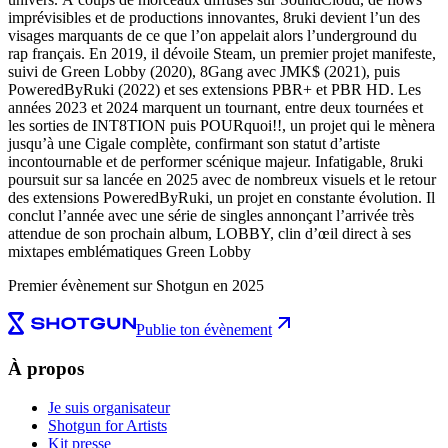
imprévisibles et de productions innovantes, 8ruki devient l’un des
visages marquants de ce que l’on appelait alors l’underground du
rap français. En 2019, il dévoile Steam, un premier projet manifeste,
suivi de Green Lobby (2020), 8Gang avec JMK$ (2021), puis
PoweredByRuki (2022) et ses extensions PBR+ et PBR HD. Les
années 2023 et 2024 marquent un tournant, entre deux tournées et
les sorties de INT8TION puis POURquoi!!, un projet qui le mènera
jusqu’à une Cigale complète, confirmant son statut d’artiste
incontournable et de performer scénique majeur. Infatigable, 8ruki
poursuit sur sa lancée en 2025 avec de nombreux visuels et le retour
des extensions PoweredByRuki, un projet en constante évolution. Il
conclut l’année avec une série de singles annonçant l’arrivée très
attendue de son prochain album, LOBBY, clin d’œil direct à ses
mixtapes emblématiques Green Lobby
Premier évènement sur Shotgun en 2025
Publie ton évènement
À propos
Je suis organisateur
Shotgun for Artists
Kit presse