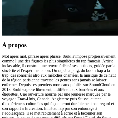
À propos
Mot après mot, phrase après phrase, 8ruki s’impose progressivement
comme l’une des figures les plus singulières du rap français. Artiste
inclassable, il construit une œuvre fidèle à ses instincts, guidée par la
sincérité et l’expérimentation. Du rap à la plug, du boom-bap à la
trap, des sonorités afro aux mélodies chantées, la musique de ce natif
de la région parisienne traverse les genres sans jamais se laisser
enfermer. Depuis ses premiers morceaux publiés sur SoundCloud en
2018, 8ruki explore librement, indifférent aux barrières et aux
étiquettes. Une ouverture nourrie par une jeunesse marquée par le
voyage : États-Unis, Canada, Angleterre puis Suisse, autant
d’expériences culturelles qui façonneront durablement son regard et
son rapport à la création. Initié au rap par son entourage à
l’adolescence, il se met rapidement à écrire et à façonner son
univers. À coups de morceaux diffusés sur SoundCloud, de flows