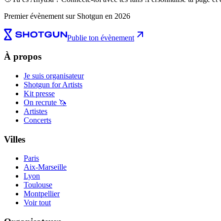
Premier évènement sur Shotgun en 2026
Publie ton évènement
À propos
Je suis organisateur
Shotgun for Artists
Kit presse
On recrute 🦄
Artistes
Concerts
Villes
Paris
Aix-Marseille
Lyon
Toulouse
Montpellier
Voir tout