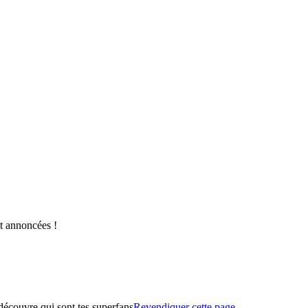
nt annoncées !
 découvre qui sont tes superfans
Revendiquer cette page