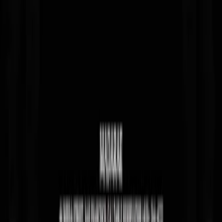
Toulouse
Montpellier
Voir tout
Organisateurs
Mia Mao
Kilomètre25
PHANTOM
La Clairière
R2 LE ROOFTOP
Voir tout
Festivals
La Route du Rock Été 2026 - Le Fort de Saint-Père
LE JARDIN ELECTRONIQUE 2026
Brunch Electronik Lyon 2026
Électrolapse Festival 2026 - 6ème édition
Fluctuations 2026 Strasbourg
Voir tout
Support