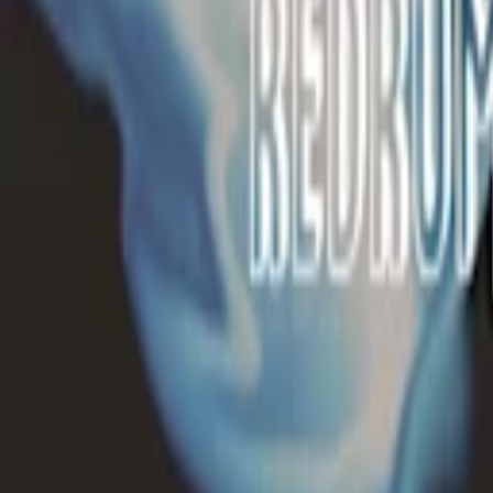
Festivals
La Route du Rock Été 2026 - Le Fort de Saint-Père
Électrolapse Festival 2026 - 6ème édition
RESONANCE FESTIVAL 2026
Brunch Electronik Lyon 2026
GÄRTEN ON THE BEACH FESTIVAL | 8-9 AOÛT 2026
Voir tout
Support
Aide
Nous contacter
Signaler un contenu
Rejoindre la communauté
App Store
Play Store
Sur les réseaux
TikTok
Facebook
Instagram
Spotify
LinkedIn