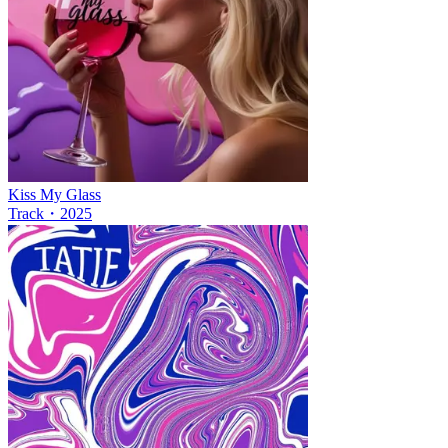
Kiss My Glass
Track
・
2025