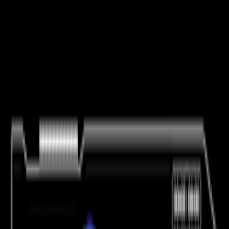
Rechercher un évènement, artiste, organisateur ou ville
Explorer
Accueil
Artistes
JØANNA