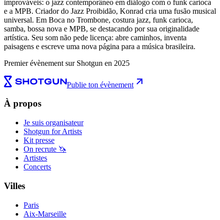
improváveis: o jazz contemporâneo em diálogo com o funk carioca
e a MPB. Criador do Jazz Proibidão, Konrad cria uma fusão musical
universal. Em Boca no Trombone, costura jazz, funk carioca,
samba, bossa nova e MPB, se destacando por sua originalidade
artística. Seu som não pede licença: abre caminhos, inventa
paisagens e escreve uma nova página para a música brasileira.
Premier évènement sur Shotgun en 2025
Publie ton évènement
À propos
Je suis organisateur
Shotgun for Artists
Kit presse
On recrute 🦄
Artistes
Concerts
Villes
Paris
Aix-Marseille