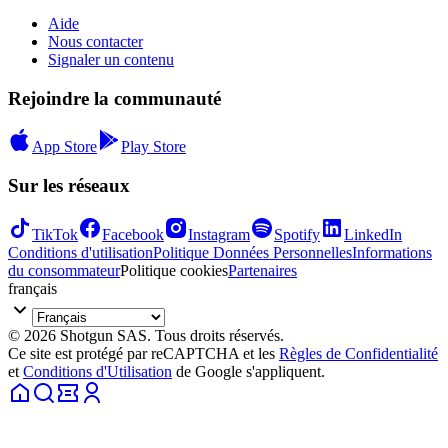
Aide
Nous contacter
Signaler un contenu
Rejoindre la communauté
App Store
Play Store
Sur les réseaux
TikTok
Facebook
Instagram
Spotify
LinkedIn
Conditions d'utilisation
Politique Données Personnelles
Informations
du consommateur
Politique cookies
Partenaires
français
© 2026 Shotgun SAS. Tous droits réservés.
Ce site est protégé par reCAPTCHA et les
Règles de Confidentialité
et
Conditions d'Utilisation
de Google s'appliquent.