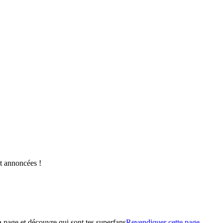
nt annoncées !
a page et découvre qui sont tes superfans
Revendiquer cette page