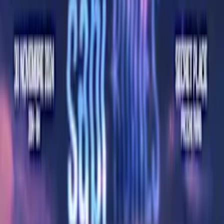
Soupe Machine
S'abonner
Évènements
Évènements à venir
Aucun évènement à l'horizon… pour l'instant ! 👀
Abonne-toi pour être le premier à savoir quand de nouvelles dates
sont annoncées !
Évènements passés
Motorium X Loop X Soupe Machine X Virtual Forest