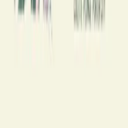
À propos
Bercée par la musique depuis sa tendre enfance, c’est maintenant en
tant que programmatrice et DJ qu’elle continue de partager sa
passion à travers des tracks deep house, electro et house... Colette
c’est un doux mélange de rythmes percussifs et de musiques
solaires. Derrière les platines, un sourire et une énergie débordante
pour créer une véritable communion autour de sa musique. Colette
vous emportera dans son univers funky, le temps d’une nuit.
Premier évènement sur Shotgun en 2023
Publie ton évènement
À propos
Je suis organisateur
Shotgun for Artists
Kit presse
On recrute 🦄
Artistes
Concerts
Villes