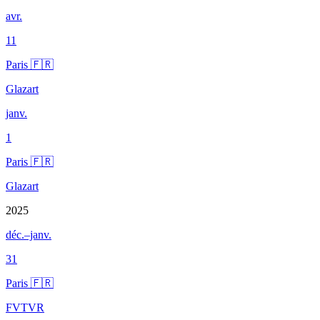
avr.
11
Paris 🇫🇷
Glazart
janv.
1
Paris 🇫🇷
Glazart
2025
déc.–janv.
31
Paris 🇫🇷
FVTVR