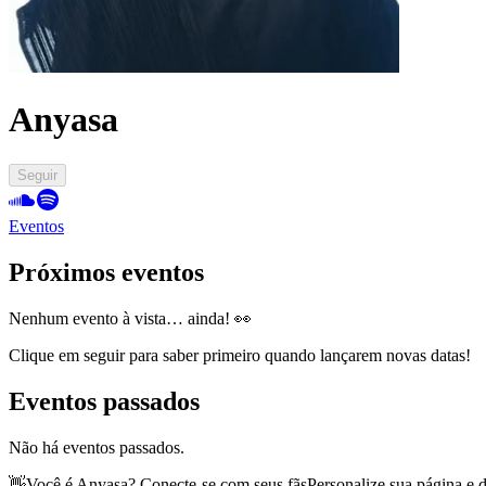
Anyasa
Seguir
Eventos
Próximos eventos
Nenhum evento à vista… ainda! 👀
Clique em seguir para saber primeiro quando lançarem novas datas!
Eventos passados
Não há eventos passados.
👋
Você é Anyasa? Conecte-se com seus fãs
Personalize sua página e 