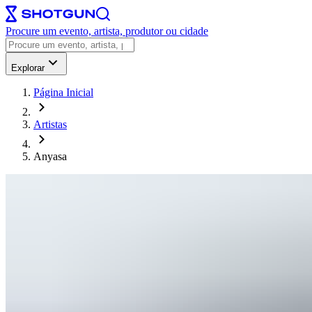
Procure um evento, artista, produtor ou cidade
Explorar
Página Inicial
Artistas
Anyasa