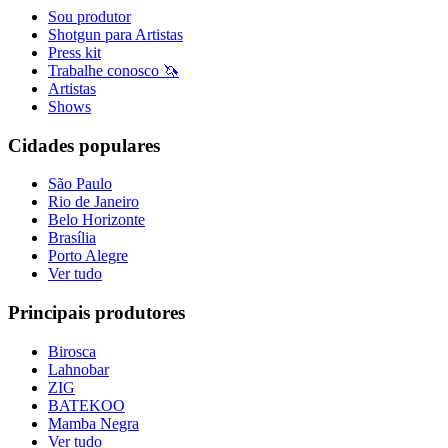
Sou produtor
Shotgun para Artistas
Press kit
Trabalhe conosco 🦄
Artistas
Shows
Cidades populares
São Paulo
Rio de Janeiro
Belo Horizonte
Brasília
Porto Alegre
Ver tudo
Principais produtores
Birosca
Lahnobar
ZIG
BATEKOO
Mamba Negra
Ver tudo