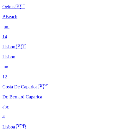
Oeiras 🇵🇹
BBeach
jun.
14
Lisbon 🇵🇹
Lisbon
jun.
12
Costa De Caparica 🇵🇹
Dr. Bernard Caparica
abr.
4
Lisboa 🇵🇹