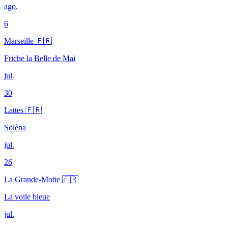
ago.
6
Marseille 🇫🇷
Friche la Belle de Mai
jul.
30
Lattes 🇫🇷
Solèna
jul.
26
La Grande-Motte 🇫🇷
La voile bleue
jul.