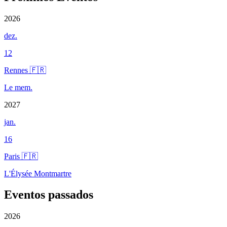
2026
dez.
12
Rennes 🇫🇷
Le mem.
2027
jan.
16
Paris 🇫🇷
L'Élysée Montmartre
Eventos passados
2026