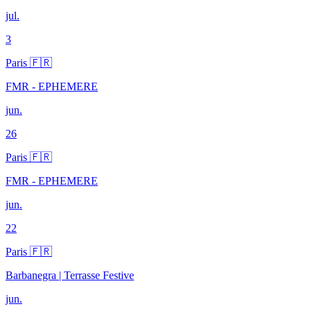
jul.
3
Paris 🇫🇷
FMR - EPHEMERE
jun.
26
Paris 🇫🇷
FMR - EPHEMERE
jun.
22
Paris 🇫🇷
Barbanegra | Terrasse Festive
jun.