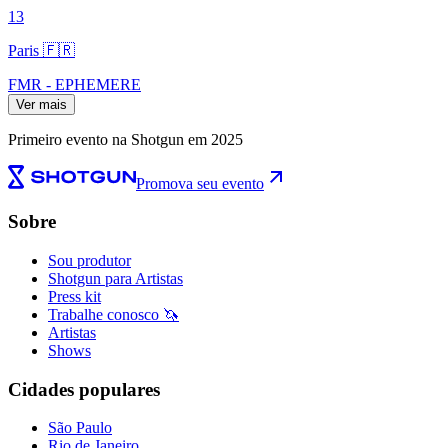
13
Paris 🇫🇷
FMR - EPHEMERE
Ver mais
Primeiro evento na Shotgun em 2025
Promova seu evento
Sobre
Sou produtor
Shotgun para Artistas
Press kit
Trabalhe conosco 🦄
Artistas
Shows
Cidades populares
São Paulo
Rio de Janeiro