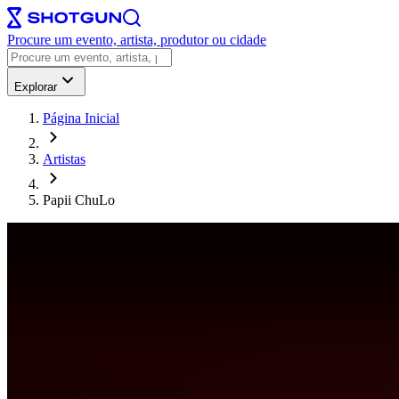
Procure um evento, artista, produtor ou cidade
Explorar
Página Inicial
Artistas
Papii ChuLo