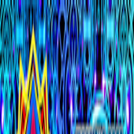
Procure um evento, artista, produtor ou cidade
Explorar
Página Inicial
Artistas
Rexalted