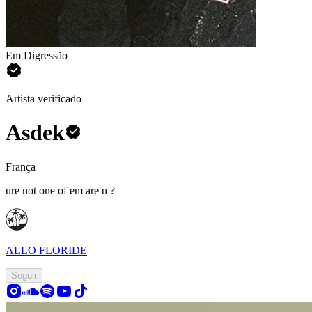
Em Digressão
Artista verificado
Asdek
França
ure not one of em are u ?
ALLO FLORIDE
Seguir