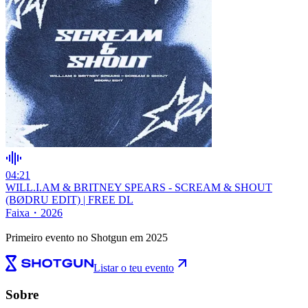
04:21
WILL.I.AM & BRITNEY SPEARS - SCREAM & SHOUT
(BØDRU EDIT) | FREE DL
Faixa
・
2026
Primeiro evento no Shotgun em 2025
Listar o teu evento
Sobre