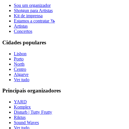
Sou um organizador
Shotgun para Artistas
Kit de imprensa
Estamos a contratar 🦄
Artistas
Concertos
Cidades populares
Lisbon
Porto
North
Centro
Algarve
Ver tudo
Principais organizadores
YARD
Komplex
Disturb | Tutty Frutty
Riktus
Sound Waves
Ver tudo