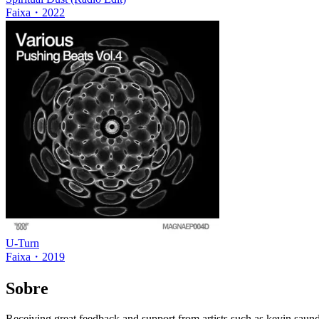
Faixa
・
2022
U-Turn
Faixa
・
2019
Sobre
Receiving great feedback and support from artists such as kevin saunde