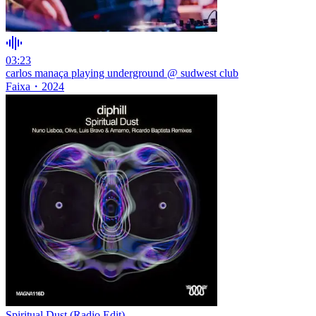
03:23
carlos manaça playing underground @ sudwest club
Faixa
・
2024
Spiritual Dust (Radio Edit)