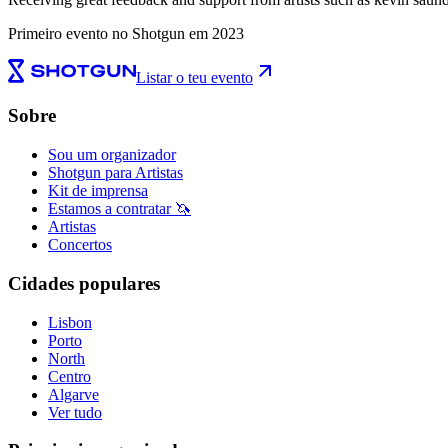
Primeiro evento no Shotgun em 2023
Listar o teu evento
Sobre
Sou um organizador
Shotgun para Artistas
Kit de imprensa
Estamos a contratar 🦄
Artistas
Concertos
Cidades populares
Lisbon
Porto
North
Centro
Algarve
Ver tudo