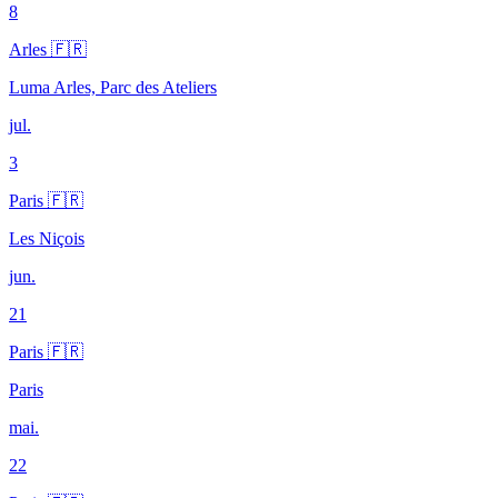
8
Arles 🇫🇷
Luma Arles, Parc des Ateliers
jul.
3
Paris 🇫🇷
Les Niçois
jun.
21
Paris 🇫🇷
Paris
mai.
22