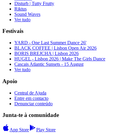
Disturb | Tutty Frutty
Riktus
Sound Waves
Ver tudo
Festivais
YARD - One Last Summer Dance 26'
BLACK COFFEE | Lisbon Open Air 2026
BORIS BREJCHA | Lisbon 2026
HUGEL - Lisbon 2026 | Make The Girls Dance
Cascais Atlantic Sunsets - 15 August
Ver tudo
Apoio
Central de Ajuda
Entre em contacto
Denunciar conteúdo
Junta-te à comunidade
App Store
Play Store