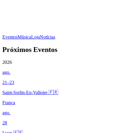
Eventos
Música
Loja
Notícias
Próximos Eventos
2026
ago.
21–23
Saint-Sorlin-En-Valloire 🇫🇷
França
ago.
28
Lyon 🇫🇷