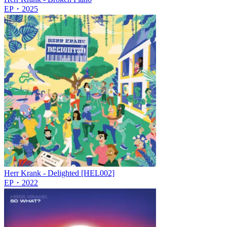
EP
・
2025
Herr Krank - Delighted [HEL002]
EP
・
2022