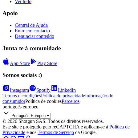
Ver tudo
Apoio
Central de Ajuda
Entre em contacto
Denunciar conteúdo
Junta-te à comunidade
App Store
Play Store
Somos sociais :)
Instagram
Spotify
LinkedIn
Termos e condições
Política de privacidade
Informação do
consumidor
Política de cookies
Parceiros
português europeu
© 2026 Shotgun SAS. Todos os direitos reservados.
Este site é protegido pelo reCAPTCHA e aplicam-se à
Política de
Privacidade
e aos
Termos de Serviço
da Google.