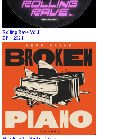
Rolling Rave Vol.I
EP
・
2024
Herr Krank - Broken Piano