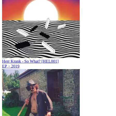
Herr Krank - So What? [HEL001]
EP
・
2019