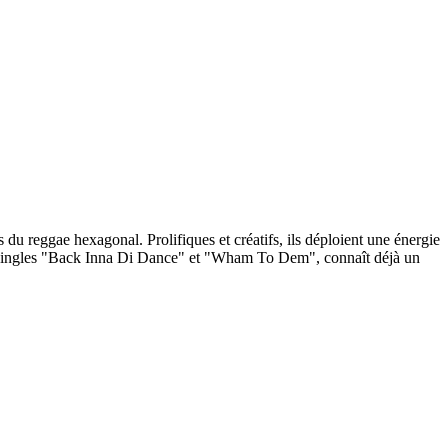
u reggae hexagonal. Prolifiques et créatifs, ils déploient une énergie
es singles "Back Inna Di Dance" et "Wham To Dem", connaît déjà un